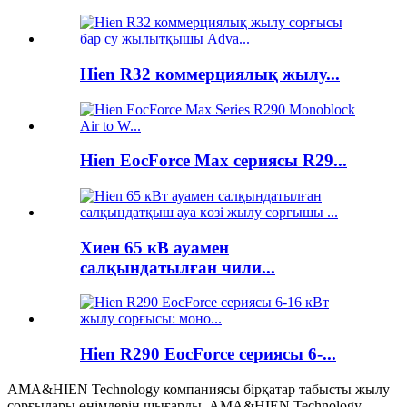
Hien R32 коммерциялық жылу...
Hien EocForce Max сериясы R29...
Хиен 65 кВ ауамен
салқындатылған чили...
Hien R290 EocForce сериясы 6-...
AMA&HIEN Technology компаниясы бірқатар табысты жылу
сорғылары өнімдерін шығарды. AMA&HIEN Technology