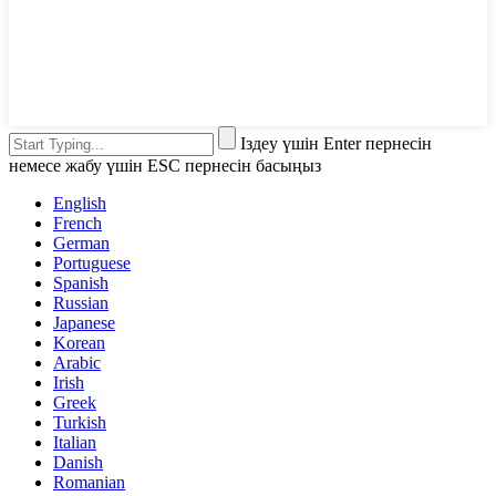
Іздеу үшін Enter пернесін
немесе жабу үшін ESC пернесін басыңыз
English
French
German
Portuguese
Spanish
Russian
Japanese
Korean
Arabic
Irish
Greek
Turkish
Italian
Danish
Romanian