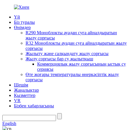
Үй
Біз туралы
Өнімдер
R290 Моноблокты ауадан суға айналдыратын
жылу сорғысы
R32 Моноблокты ауадан суға айналдыратын жылу
сорғысы
Жылыту және салқындату жылу сорғысы
Жылу сорғысы бар су жылытқыш
Коммерциялық жылу сорғысының ыстық су
сериясы
Өте жоғары температуралы өнеркәсіптік жылу
сорғысы
Шешім
Жаңалықтар
Қызметтер
VR
Бізбен хабарласыңы
English