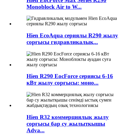
Hien EocForce Max Series R290
Monoblock Air to W...
Hien EcoAqua сериялы R290 жылу
сорғысы гидравликалық...
Hien R290 EocForce сериясы 6-16
кВт жылу сорғысы: моно...
Hien R32 коммерциялық жылу
сорғысы бар су жылытқышы
Adva...