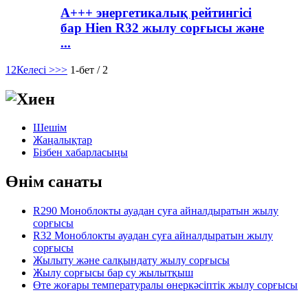
A+++ энергетикалық рейтингісі
бар Hien R32 жылу сорғысы және
...
1
2
Келесі >
>>
1-бет / 2
Шешім
Жаңалықтар
Бізбен хабарласыңы
Өнім санаты
R290 Моноблокты ауадан суға айналдыратын жылу
сорғысы
R32 Моноблокты ауадан суға айналдыратын жылу
сорғысы
Жылыту және салқындату жылу сорғысы
Жылу сорғысы бар су жылытқыш
Өте жоғары температуралы өнеркәсіптік жылу сорғысы