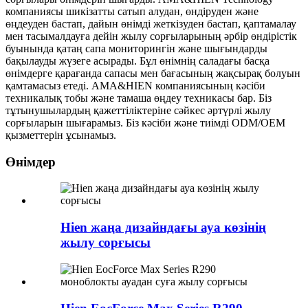
компаниясы шикізатты сатып алудан, өндіруден және
өңдеуден бастап, дайын өнімді жеткізуден бастап, қаптамалау
мен тасымалдауға дейін жылу сорғыларының әрбір өндірістік
буынында қатаң сапа мониторингін және шығындарды
бақылауды жүзеге асырады. Бұл өнімнің саладағы басқа
өнімдерге қарағанда сапасы мен бағасының жақсырақ болуын
қамтамасыз етеді. AMA&HIEN компаниясының кәсіби
техникалық тобы және тамаша өңдеу техникасы бар. Біз
тұтынушылардың қажеттіліктеріне сәйкес әртүрлі жылу
сорғыларын шығарамыз. Біз кәсіби және тиімді ODM/OEM
қызметтерін ұсынамыз.
Өнімдер
Hien жаңа дизайндағы ауа көзінің
жылу сорғысы