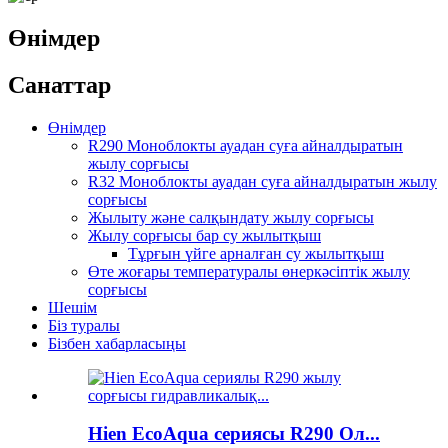
Өнімдер
Санаттар
Өнімдер
R290 Моноблокты ауадан суға айналдыратын
жылу сорғысы
R32 Моноблокты ауадан суға айналдыратын жылу
сорғысы
Жылыту және салқындату жылу сорғысы
Жылу сорғысы бар су жылытқыш
Тұрғын үйге арналған су жылытқыш
Өте жоғары температуралы өнеркәсіптік жылу
сорғысы
Шешім
Біз туралы
Бізбен хабарласыңы
Hien EcoAqua сериясы R290 Ол...