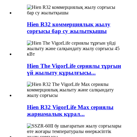
Hien R32 коммерциялық жылу
сорғысы бар су жылытқышы
Hien The VigorLife сериялы тұрғын
үй жылыту құрылғысы...
Hien R32 VigorLife Max сериялы
жарнамалық құрал...