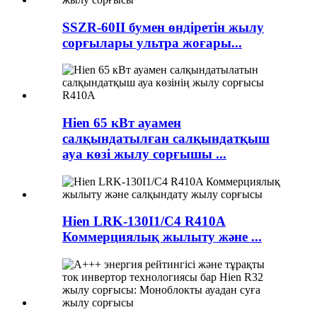
SSZR-60II бумен өндіретін жылу
сорғылары ультра жоғары...
Hien 65 кВт ауамен
салқындатылған салқындатқыш
ауа көзі жылу сорғышы ...
Hien LRK-130I1/C4 R410A
Коммерциялық жылыту және ...