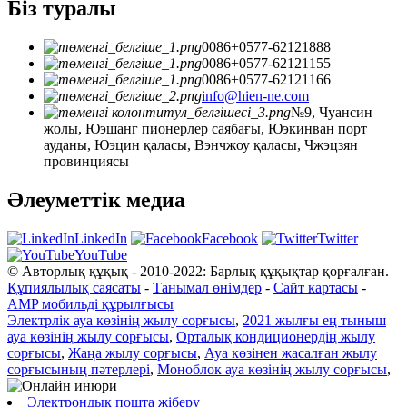
Біз туралы
0086+0577-62121888
0086+0577-62121155
0086+0577-62121166
info@hien-ne.com
№9, Чуансин
жолы, Юэшанг пионерлер саябағы, Юэкинван порт
ауданы, Юэцин қаласы, Вэнчжоу қаласы, Чжэцзян
провинциясы
Әлеуметтік медиа
LinkedIn
Facebook
Twitter
YouTube
© Авторлық құқық - 2010-2022: Барлық құқықтар қорғалған.
Құпиялылық саясаты
-
Танымал өнімдер
-
Сайт картасы
-
AMP мобильді құрылғысы
Электрлік ауа көзінің жылу сорғысы
,
2021 жылғы ең тыныш
ауа көзінің жылу сорғысы
,
Орталық кондиционердің жылу
сорғысы
,
Жаңа жылу сорғысы
,
Ауа көзінен жасалған жылу
сорғысының пәтерлері
,
Моноблок ауа көзінің жылу сорғысы
,
Электрондық пошта жіберу